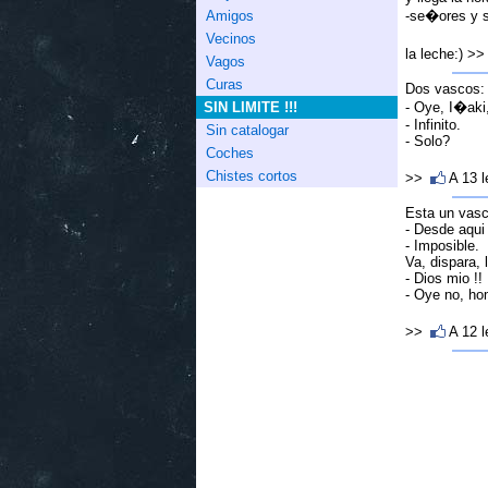
-se�ores y s
Amigos
Vecinos
la leche:) >
Vagos
Curas
Dos vascos:
- Oye, I�aki
SIN LIMITE !!!
- Infinito.
Sin catalogar
- Solo?
Coches
Chistes cortos
>>
A 13 
Esta un vasco
- Desde aqui 
- Imposible.
Va, dispara, l
- Dios mio !!
- Oye no, ho
>>
A 12 