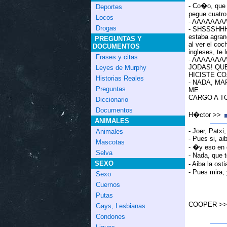
- Co�o, que 
Deportes
pegue cuatro 
Locos
- AAAAAAAA
Drogas
- SHSSSHHHHH
estaba agrand
PREGUNTAS Y
al ver el coc
DOCUMENTOS
ingleses, te 
Frases y citas
- AAAAAAAA
JODAS! QU
Leyes de Murphy
HICISTE COJ
Historias Reales
- NADA, MA
Preguntas
ME
CARGO A TO
Diccionario
Documentos
H�ctor >>
ANIMALES
- Joer, Patxi
Animales
- Pues si, ai
Mascotas
- �y eso en 
Selva
- Nada, que t
SEXO
- Aiba la os
- Pues mira,
Sexo
Cuernos
Putas
COOPER >
Gays, Lesbianas
Condones