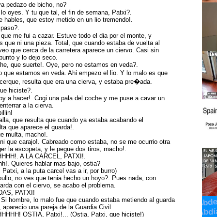
a pedazo de bicho, no?
o oyes. Y tu que tal, el fin de semana, Patxi?.
e hables, que estoy metido en un lio tremendo!.
 paso?.
que me fui a cazar. Estuve todo el dia por el monte, y
 que ni una pieza. Total, que cuando estaba de vuelta al
eo que cerca de la carretera aparece un ciervo. Casi sin
punto y lo dejo seco.
eche, que suerte!. Oye, pero no estamos en veda?.
o que estamos en veda. Ahi empezo el lio. Y lo malo es que
erque, resulta que era una cierva, y estaba pre�ada.
ue hiciste?.
oy a hacer!. Cogi una pala del coche y me puse a cavar un
enterrar a la cierva.
llin!
calla, que resulta que cuando ya estaba acabando el
lta que aparece el guarda!.
e multa, macho!.
 ni que carajo!. Cabreado como estaba, no se me ocurrio otra
er la escopeta, y le pegue dos tiros, macho!.
HHH!. A LA CARCEL, PATXI!.
h!. Quieres hablar mas bajo, ostia?
, Patxi, a la puta carcel vas a ir, por burro)
pullo, no ves que tenia hecho un hoyo?. Pues nada, con
uarda con el ciervo, se acabo el problema.
DAS, PATXI!
 Si hombre, lo malo fue que cuando estaba metiendo al guarda
, aparecio una pareja de la Guardia Civil.
HH! OSTIA, Patxi!... (Ostia, Patxi, que hiciste!)