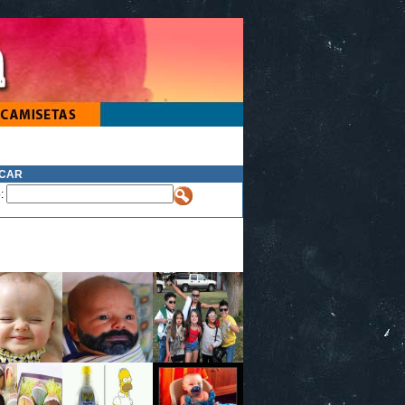
CAR
o: