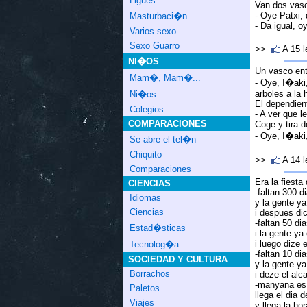
Ligues
Van dos vasco
- Oye Patxi,
Masturbaci�n
- Da igual, o
Varios sexo
Sexo Guarro
>>
A 15 
NI�OS
Un vasco entr
Mam�, Mam�...
- Oye, I�aki,
arboles a la 
Ni�os
El dependient
Colegios
- A ver que le
COMPARACIONES
Coge y tira d
- Oye, I�aki
Se abre el tel�n
Chiquito
>>
A 14 
Comparaciones
Era la fiesta
CIENCIAS
-faltan 300 d
Idiomas
y la gente ya
Ciencias
i despues dic
-faltan 50 di
Estad�sticas
i la gente ya
i luego dize e
Tecnolog�a
-faltan 10 di
SOCIEDAD Y CULTURA
y la gente ya
Borrachos
i deze el alc
-manyana es 
Paletos
llega el dia 
Viajes
y llega la ho