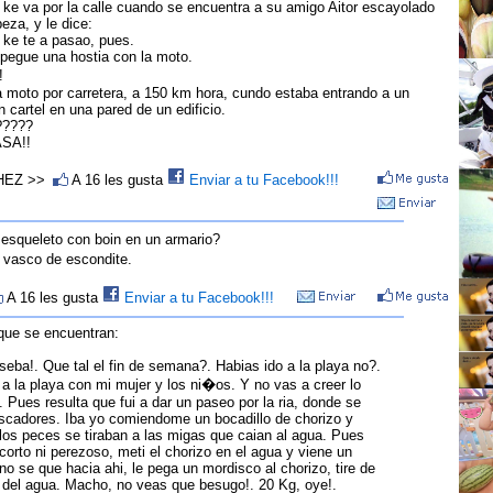
 ke va por la calle cuando se encuentra a su amigo Aitor escayolado
eza, y le dice:
! ke te a pasao, pues.
pegue una hostia con la moto.
!
la moto por carretera, a 150 km hora, cundo estaba entrando a un
n cartel en una pared de un edificio.
?????
SA!!
HEZ >>
A 16 les gusta
Enviar a tu Facebook!!!
squeleto con boin en un armario?
vasco de escondite.
A 16 les gusta
Enviar a tu Facebook!!!
ue se encuentran:
eba!. Que tal el fin de semana?. Habias ido a la playa no?.
i a la playa con mi mujer y los ni�os. Y no vas a creer lo
Pues resulta que fui a dar un paseo por la ria, donde se
scadores. Iba yo comiendome un bocadillo de chorizo y
los peces se tiraban a las migas que caian al agua. Pues
corto ni perezoso, meti el chorizo en el agua y viene un
o se que hacia ahi, le pega un mordisco al chorizo, tire de
e del agua. Macho, no veas que besugo!. 20 Kg, oye!.