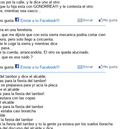
s por la calle, y le dice uno al otro:
 que tu hija esta con GONORREA!!! y le contesta el otro:
ye, mientras sea vasco...
les gusta
Enviar a tu Facebook!!!
a en una ferreteria.
 que me dijiste que con esta sierra mecanica podria cortar cien
hora, pero solo llego a cincuenta.
e le coge la sierra y mientras dice
 pasa...
e la cuerda, arrancandola. El otro se queda alucinado.
, que es ese ruido ?
les gusta
Enviar a tu Facebook!!!
 del tambor y dice el alcalde,
ias para la fiesta del tambor!
 se preparava para yr acia la placa
e el alcalde
as para la fiesta del tambor!
 estava con las copas
l elcalde
as para la fiesta del tambor
 estaba casi boratcha
alde
la fiesta del tambor
de la fiesta del tambor y to la gente ya estava por los suelos boracha
ra del discurso del alcalde y dice