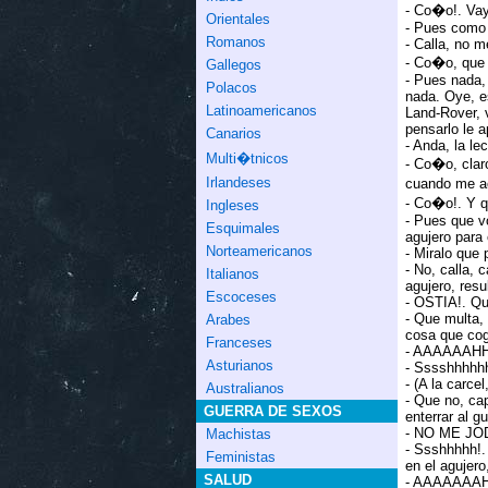
- Co�o!. Vay
Orientales
- Pues como l
Romanos
- Calla, no m
- Co�o, que
Gallegos
- Pues nada, 
Polacos
nada. Oye, es
Latinoamericanos
Land-Rover, v
pensarlo le a
Canarios
- Anda, la l
Multi�tnicos
- Co�o, clar
Irlandeses
cuando me ac
- Co�o!. Y q
Ingleses
- Pues que v
Esquimales
agujero para 
Norteamericanos
- Miralo que pi
- No, calla, 
Italianos
agujero, resu
Escoceses
- OSTIA!. Qu
- Que multa,
Arabes
cosa que cog
Franceses
- AAAAAAHH
Asturianos
- Sssshhhhhh
- (A la carcel
Australianos
- Que no, ca
GUERRA DE SEXOS
enterrar al g
- NO ME JO
Machistas
- Ssshhhhh!.
Feministas
en el agujero
SALUD
- AAAAAAAHHH