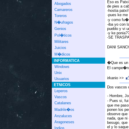
Eso es Patxi
Abogados
de pies a cab
Camareros
-hostia patxi
-pues ke me 
Toreros
-y como fu�
N�ufragos
-iba yo con 
pueblo y vi u
Genios
-y ke ponia?
Pol�ticos
-SE TRASPA
Militares
DANI SANC
Juicios
M�dicos
INFORMATICA
�Que es un e
Windows
El campe�n 
Unix
irkanio >>
Usuarios
ETNICOS
Dos vascos q
Leperos
- Hombre, Jos
Vascos
- Pues si, fu
Catalanes
que me paso. 
ponen los pe
Madrile�os
observe que 
Anzaluces
nada, que ni 
Aragoneses
besugo, que n
el y lo saqu
Indios