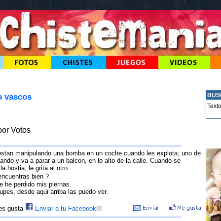
e vascos
BUS
Text
or Votos
estan manipulando una bomba en un coche cuando les explota; uno de
lando y va a parar a un balcon, en lo alto de la calle. Cuando se
a hostia, le grita al otro:
encuentras bien ?
e he perdido mis piernas.
upes, desde aqui arriba las puedo ver.
les gusta
Enviar a tu Facebook!!!