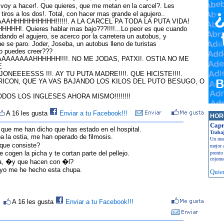
voy a hacer!. Que quieres, que me metan en la carcel?. Les
tiros a los dos!. Total, con hacer mas grande el agujero..
AAHHHHHHHHHH!!!!!!. A LA CARCEL PA TODA LA PUTA VIDA!
HH!. Quieres hablar mas bajo???!!!!...Lo peor es que cuando
ando el agujero, se acerco por la carretera un autobus, y
he se paro. Joder, Joseba, un autobus lleno de turistas
lo puedes creer???
AAAAAAAHHHHHH!!!!. NO ME JODAS, PATXI!. OSTIA NO ME
E
ONEEEESSS !!!. AY TU PUTA MADRE!!!!. QUE HICISTE!!!!.
RICON, QUE YA VAS BAJANDO LOS KILOS DEL PUTO BESUGO, O
DOS LOS INGLESES AHORA MISMO!!!!!!!!
A 16 les gusta
Enviar a tu Facebook!!!
HOR
Capr
, que me han dicho que has estado en el hospital.
Traba
ba la ostia, me han operado de filmosis.
Un nue
que consiste?
mejor 
e cogen la picha y te cortan parte del pellejo.
pronto
cojonu
tia, �y que hacen con �l?
 yo me he hecho esta chupa.
Quie
>
A 16 les gusta
Enviar a tu Facebook!!!