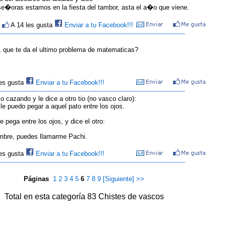
e�oras estamos en la fiesta del tambor, asta el a�o que viene.
>
A 14 les gusta
Enviar a tu Facebook!!!
, que te da el ultimo problema de matematicas?
les gusta
Enviar a tu Facebook!!!
 cazando y le dice a otro tio (no vasco claro):
le puedo pegar a aquel pato entre los ojos.
e pega entre los ojos, y dice el otro:
mbre, puedes llamarme Pachi.
les gusta
Enviar a tu Facebook!!!
Páginas
1
2
3
4
5
6
7
8
9
[Siguiente] >>
Total en esta categoría 83 Chistes de vascos