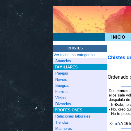
CHISTES
Ver todas las categorías
Chistes d
Anuncios
FAMILIARES
Parejas
Ordenado p
Novios
Suegras
Dos etarras 
Familia
ellos sale vo
Viejos
despabila de l
Divorcios
- In�aki, te 
- No, creo qu
PROFESIONES
- No te preoc
Relaciones laborales
Tiendas
>>
A 16 
Marineros