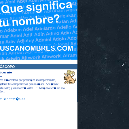
ÓSCOPO
icornio
jo
vo d�a velado por peque�as incomprensiones,
aplazar tus compromisos para ma�ana. Acu�state
 (tu solo) y amanecer� antes...!!! Ma�ana ser� un dia
do...
ro saber m�s >>