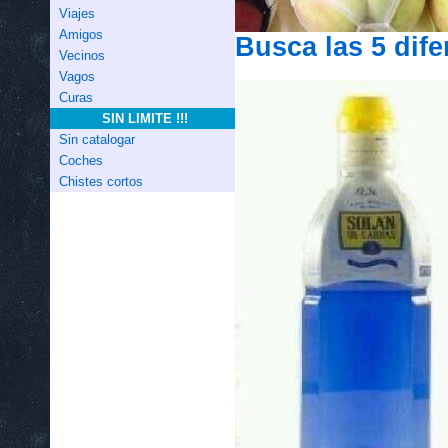
Viajes
Amigos
Busca las 5 dife
Vecinos
Vagos
Curas
SIN LIMITE !!!
Sin catalogar
Coches
Chistes cortos