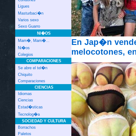
Ligues
Masturbaci�n
Varios sexo
Sexo Guarro
NI�OS
En Jap�n vend
Mam�, Mam�...
Ni�os
melocotones, en
Colegios
COMPARACIONES
Se abre el tel�n
Chiquito
Comparaciones
CIENCIAS
Idiomas
Ciencias
Estad�sticas
Tecnolog�a
SOCIEDAD Y CULTURA
Borrachos
Paletos