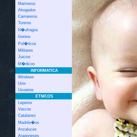
Marineros
Abogados
Camareros
Toreros
N�ufragos
Genios
Pol�ticos
Militares
Juicios
M�dicos
INFORMATICA
Windows
Unix
Usuarios
ETNICOS
Leperos
Vascos
Catalanes
Madrile�os
Anzaluces
Aragoneses