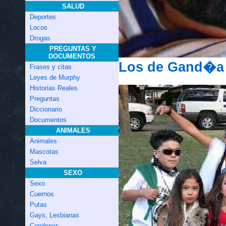
SALUD
Deportes
Locos
Drogas
PREGUNTAS Y
DOCUMENTOS
Los de Gand�a 
Frases y citas
Leyes de Murphy
Historias Reales
Preguntas
Diccionario
Documentos
ANIMALES
Animales
Mascotas
Selva
SEXO
Sexo
Cuernos
Putas
Gays, Lesbianas
Condones