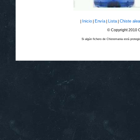
Inicio
Envía
Lista
Chiste alea
|
|
|
|
© Copyright 2010 C
Si algún fichero de Chistemania está prote