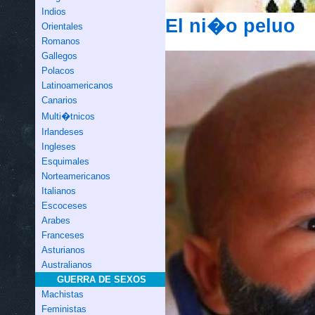
Indios
El ni�o peluo
Orientales
Romanos
Gallegos
Polacos
Latinoamericanos
Canarios
Multi�tnicos
Irlandeses
Ingleses
Esquimales
Norteamericanos
Italianos
Escoceses
Arabes
Franceses
Asturianos
Australianos
GUERRA DE SEXOS
Machistas
Feministas