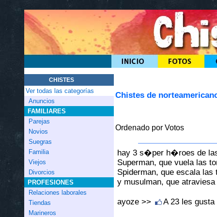
CHISTES
Ver todas las categorías
Chistes de norteamerican
Anuncios
FAMILIARES
Parejas
Ordenado por Votos
Novios
Suegras
hay 3 s�per h�roes de las
Familia
Superman, que vuela las to
Viejos
Spiderman, que escala las 
Divorcios
y musulman, que atraviesa 
PROFESIONES
Relaciones laborales
ayoze >>
A 23 les gusta
Tiendas
Marineros