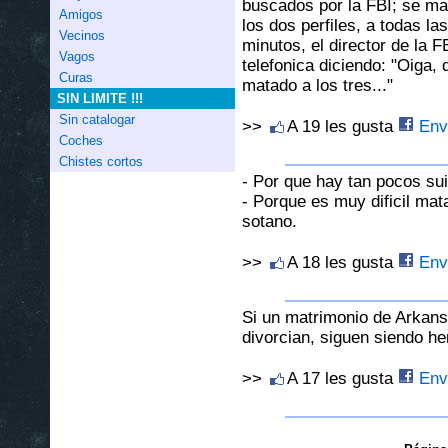
buscados por la FBI; se man
Amigos
los dos perfiles, a todas la
Vecinos
minutos, el director de la 
Vagos
telefonica diciendo: "Oiga,
Curas
matado a los tres..."
SIN LIMITE !!!
Sin catalogar
>>
A 19 les gusta
Envi
Coches
Chistes cortos
- Por que hay tan pocos sui
- Porque es muy dificil matar
sotano.
>>
A 18 les gusta
Envi
Si un matrimonio de Arkans
divorcian, siguen siendo h
>>
A 17 les gusta
Envi