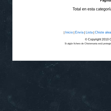
Págin
Total en esta categor
Inicio
Envía
Lista
Chiste alea
|
|
|
|
© Copyright 2010 C
Si algún fichero de Chistemania está prote