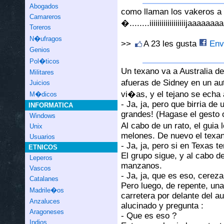
Abogados
como llaman los vakeros a 
Camareros
�........iiiiiiiiiiiiiiiiiijaaaaaa
Toreros
N�ufragos
>>
A 23 les gusta
Envi
Genios
Pol�ticos
Un texano va a Australia de
Militares
afueras de Sidney en un a
Juicios
vi�as, y el tejano se echa a
M�dicos
- Ja, ja, pero que birria d
INFORMATICA
grandes! (Hagase el gesto o
Windows
Al cabo de un rato, el guia
Unix
melones. De nuevo el texano
Usuarios
- Ja, ja, pero si en Texas
ETNICOS
El grupo sigue, y al cabo de
Leperos
manzanos.
Vascos
- Ja, ja, que es eso, cereza
Catalanes
Pero luego, de repente, un
Madrile�os
carretera por delante del a
Anzaluces
alucinado y pregunta :
Aragoneses
- Que es eso ?
Indios