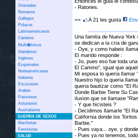
Entonces el guia le contesta
Orientales
- Ratones.
Romanos
Gallegos
>>
A 21 les gusta
Envi
Polacos
Latinoamericanos
Una familia de Nueva York 
Canarios
se dedican a la cria de gan
Multi�tnicos
- Oye, y como habeis llama
Irlandeses
El marido responde :
Ingleses
- Jo, pues eso fue toda una
Esquimales
El Camino", igual que aquel
Norteamericanos
Mi esposa lo queria llamar 
Italianos
Nuestro hijo lo queria llama
Escoceses
queria bautizar como "El R
Arabes
Donde Barbie Tiene Su Casit
Franceses
ilusion que se llamase "Ran
Asturianos
- Y que hicisteis ?
Australianos
- Decidimos llamarle "El R
California donde los Torito
GUERRA DE SEXOS
Barbie."
Machistas
- Pues vaya... oye, y donde
Feministas
- Pues ya no tenemos, todo
SALUD