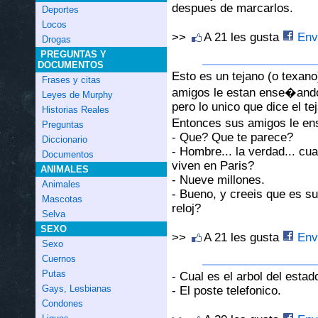
despues de marcarlos.
Deportes
Locos
>>
A 21 les gusta
Envi
Drogas
PREGUNTAS Y
DOCUMENTOS
Esto es un tejano (o texano
Frases y citas
amigos le estan ense�ando
Leyes de Murphy
pero lo unico que dice el t
Historias Reales
Entonces sus amigos le ense
Preguntas
- Que? Que te parece?
Diccionario
- Hombre... la verdad... c
Documentos
viven en Paris?
ANIMALES
- Nueve millones.
Animales
- Bueno, y creeis que es su
Mascotas
reloj?
Selva
SEXO
>>
A 21 les gusta
Envi
Sexo
Cuernos
Putas
- Cual es el arbol del esta
Gays, Lesbianas
- El poste telefonico.
Condones