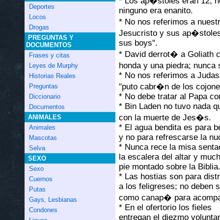
* Los ap�stoles eran 12, n
Deportes
ninguno era enanito.
Locos
* No nos referimos a nues
Drogas
Jesucristo y sus ap�stole
PREGUNTAS Y
sus boys".
DOCUMENTOS
* David derrot� a Goliath 
Frases y citas
honda y una piedra; nunca s
Leyes de Murphy
* No nos referimos a Juda
Historias Reales
"puto cabr�n de los cojone
Preguntas
* No debe tratar al Papa co
Diccionario
* Bin Laden no tuvo nada q
Documentos
con la muerte de Jes�s.
ANIMALES
* El agua bendita es para b
Animales
y no para refrescarse la nu
Mascotas
* Nunca rece la misa senta
Selva
la escalera del altar y mu
SEXO
pie montado sobre la Biblia
Sexo
* Las hostias son para distr
Cuernos
a los feligreses; no deben 
Putas
como canap� para acompa
Gays, Lesbianas
* En el ofertorio los fieles
Condones
entregan el diezmo voluntari