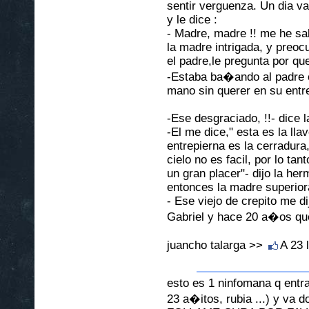
sentir verguenza. Un dia va
y le dice :
- Madre, madre !! me he sal
la madre intrigada, y preo
el padre,le pregunta por qu
-Estaba ba�ando al padre 
mano sin querer en su entre
-Ese desgraciado, !!- dice 
-El me dice," esta es la llav
entrepierna es la cerradura
cielo no es facil, por lo tan
un gran placer"- dijo la her
entonces la madre superior
- Ese viejo de crepito me di
Gabriel y hace 20 a�os que 
juancho talarga >>
A 23 
esto es 1 ninfomana q entra
23 a�itos, rubia ...) y va do