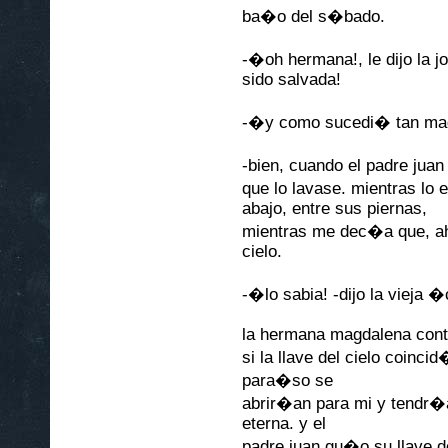
ba�o del s�bado.
-�oh hermana!, le dijo la 
sido salvada!
-�y como sucedi� tan magn
-bien, cuando el padre juan
que lo lavase. mientras lo
abajo, entre sus piernas,
mientras me dec�a que, ah
cielo.
-�lo sabia! -dijo la vieja 
la hermana magdalena contin
si la llave del cielo coinci
para�so se
abrir�an para mi y tendr�
eterna. y el
padre juan gu�o su llave de