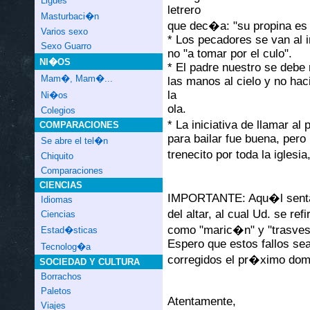
Ligues
letrero
Masturbaci�n
que dec�a: "su propina es 
Varios sexo
* Los pecadores se van al i
Sexo Guarro
no "a tomar por el culo".
NI�OS
* El padre nuestro se debe
Mam�, Mam�...
las manos al cielo y no hac
la
Ni�os
ola.
Colegios
* La iniciativa de llamar al
COMPARACIONES
para bailar fue buena, pero
Se abre el tel�n
trenecito por toda la igles
Chiquito
Comparaciones
CIENCIAS
IMPORTANTE: Aqu�l sentad
Idiomas
del altar, al cual Ud. se ref
Ciencias
como "maric�n" y "trasvesti
Estad�sticas
Espero que estos fallos se
Tecnolog�a
corregidos el pr�ximo dom
SOCIEDAD Y CULTURA
Borrachos
Paletos
Atentamente,
Viajes