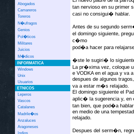
El nuevo padre de la parro
Abogados
tan nervioso en su primer
Camareros
casi no consigui� hablar.
Toreros
N�ufragos
Antes de su segundo serm
Genios
el domingo siguiente, preg
Pol�ticos
c�mo
Militares
pod�a hacer para relajarse
Juicios
M�dicos
�ste le sugiri� lo siguient
INFORMATICA
La pr�xima vez, coloque u
Windows
e VODKA en el agua y va a
Unix
despues de algunos tragos,
Usuarios
va a estar m�s relajado.
ETNICOS
El domingo siguiente el Pa
Leperos
aplic� la sugerencia y, en 
Vascos
tan bien, que pod�a hablar
Catalanes
en medio de una tempestad
Madrile�os
relajado.
Anzaluces
Aragoneses
Despues del serm�n, reg
Indios