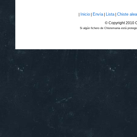
Inicio
Envía
Lista
Chiste alea
|
|
|
|
© Copyright 2010 C
Si algún fichero de Chistemania está prote