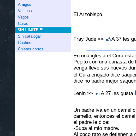
Amigos
Vecinos
El Arzobispo
Vagos
Curas
SIN LIMITE !!!
Sin catalogar
Fray Jude >>
A 37 les g
Coches
Chistes cortos
En una iglesia el Cura estab
Pepito con una canasta de 
venga lleve sus huevos dur
el Cura enojado dice saque
dice no padre mejor saquen
Lenin >>
A 27 les gusta
Un padre iva en un camello 
camello, entonces el camell
el padre le dice:
-Suba al mio madre.
Al poco rato se detienen a d