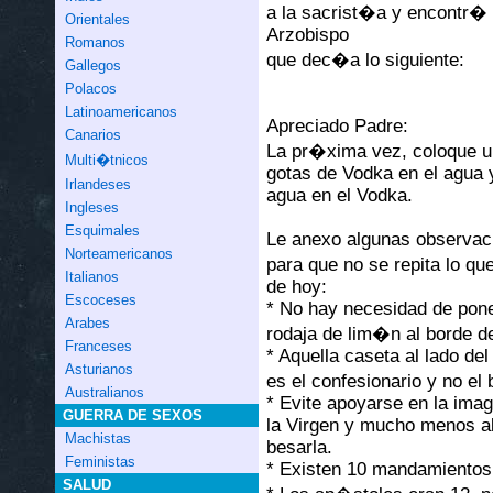
a la sacrist�a y encontr� 
Orientales
Arzobispo
Romanos
que dec�a lo siguiente:
Gallegos
Polacos
Latinoamericanos
Apreciado Padre:
Canarios
La pr�xima vez, coloque 
Multi�tnicos
gotas de Vodka en el agua 
Irlandeses
agua en el Vodka.
Ingleses
Esquimales
Le anexo algunas observac
Norteamericanos
para que no se repita lo q
Italianos
de hoy:
Escoceses
* No hay necesidad de pone
Arabes
rodaja de lim�n al borde d
Franceses
* Aquella caseta al lado del 
Asturianos
es el confesionario y no el
Australianos
* Evite apoyarse en la ima
GUERRA DE SEXOS
la Virgen y mucho menos a
Machistas
besarla.
Feministas
* Existen 10 mandamientos
SALUD