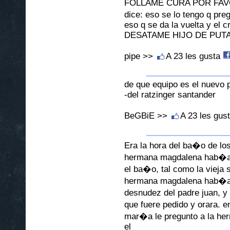
FOLLAME CURA POR FAVOR,
dice: eso se lo tengo q pre
eso q se da la vuelta y el cr
DESATAME HIJO DE PUT
pipe >>
A 23 les gusta
de que equipo es el nuevo 
-del ratzinger santander
BeGBiE >>
A 23 les gus
Era la hora del ba�o de lo
hermana magdalena hab�a p
el ba�o, tal como la vieja
hermana magdalena hab�a s
desnudez del padre juan, y 
que fuere pedido y orara. e
mar�a le pregunto a la h
el