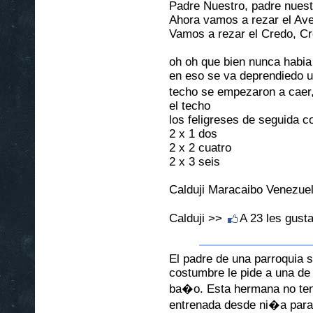
Padre Nuestro, padre nuestr
Ahora vamos a rezar el Ave 
Vamos a rezar el Credo, Cr
oh oh que bien nunca habia 
en eso se va deprendiedo u
techo se empezaron a caer,
el techo
los feligreses de seguida 
2 x 1 dos
2 x 2 cuatro
2 x 3 seis
Calduji Maracaibo Venezuel
Calduji >>
A 23 les gust
El padre de una parroquia
costumbre le pide a una de
ba�o. Esta hermana no ten
entrenada desde ni�a para 