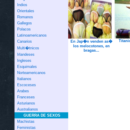
Indios
Orientales
Romanos
Gallegos
Polacos
Latinoamericanos
Titani
Canarios
En Jap�n venden as�
los melocotones, en
Multi�tnicos
bragas...
Irlandeses
Ingleses
Esquimales
Norteamericanos
Italianos
Escoceses
Arabes
Franceses
Asturianos
Australianos
GUERRA DE SEXOS
Machistas
Feministas