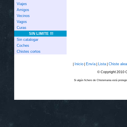
Viajes
Amigos
Vecinos
Vagos
Curas
SIN LIMITE !!!
Sin catalogar
Coches
Chistes cortos
Inicio
Envía
Lista
Chiste alea
|
|
|
|
© Copyright 2010 C
Si algún fichero de Chistemania está prote