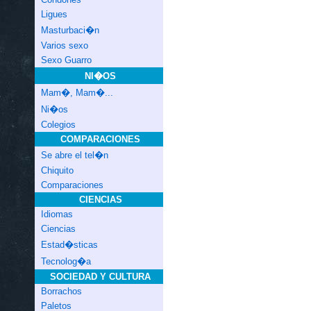
Ligues
Masturbaci�n
Varios sexo
Sexo Guarro
NI�OS
Mam�, Mam�...
Ni�os
Colegios
COMPARACIONES
Se abre el tel�n
Chiquito
Comparaciones
CIENCIAS
Idiomas
Ciencias
Estad�sticas
Tecnolog�a
SOCIEDAD Y CULTURA
Borrachos
Paletos