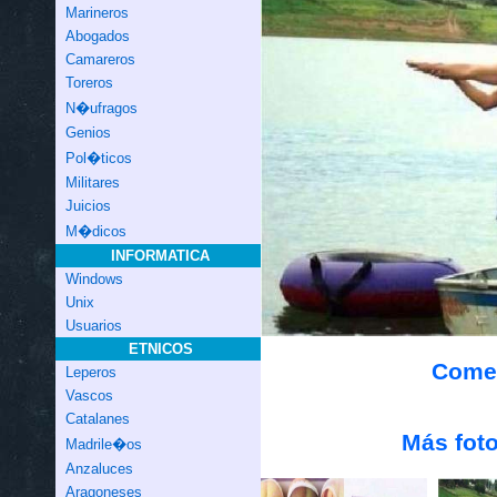
Marineros
Abogados
Camareros
Toreros
N�ufragos
Genios
Pol�ticos
Militares
Juicios
M�dicos
INFORMATICA
Windows
Unix
Usuarios
ETNICOS
Comen
Leperos
Vascos
Catalanes
Más foto
Madrile�os
Anzaluces
Aragoneses