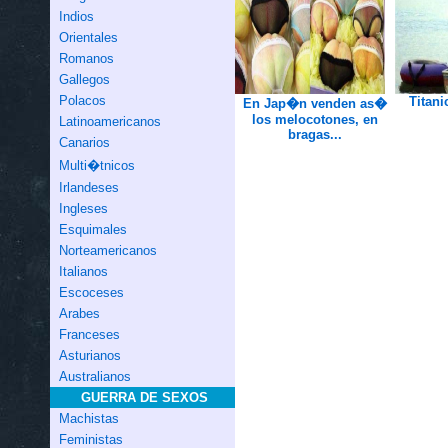
Indios
Orientales
Romanos
Gallegos
Polacos
Titani
En Jap�n venden as�
los melocotones, en
Latinoamericanos
bragas...
Canarios
Multi�tnicos
Irlandeses
Ingleses
Esquimales
Norteamericanos
Italianos
Escoceses
Arabes
Franceses
Asturianos
Australianos
GUERRA DE SEXOS
Machistas
Feministas