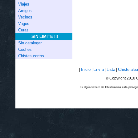
Viajes
Amigos
Vecinos
Vagos
Curas
SIN LIMITE !!!
Sin catalogar
Coches
Chistes cortos
Inicio
Envía
Lista
Chiste alea
|
|
|
|
© Copyright 2010 C
Si algún fichero de Chistemania está prote