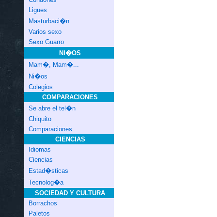
Ligues
Masturbaci�n
Varios sexo
Sexo Guarro
NI�OS
Mam�, Mam�...
Ni�os
Colegios
COMPARACIONES
Se abre el tel�n
Chiquito
Comparaciones
CIENCIAS
Idiomas
Ciencias
Estad�sticas
Tecnolog�a
SOCIEDAD Y CULTURA
Borrachos
Paletos