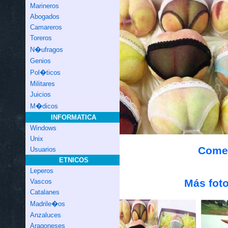
Marineros
Abogados
Camareros
Toreros
N�ufragos
Genios
Pol�ticos
Militares
Juicios
M�dicos
INFORMATICA
Windows
Unix
Comen
Usuarios
ETNICOS
Leperos
Más foto
Vascos
Catalanes
Madrile�os
Anzaluces
Aragoneses