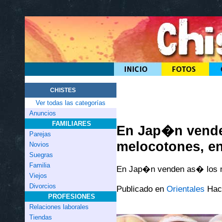
CHISTES
Ver todas las categorías
Anuncios
FAMILIARES
En Jap�n vend
Parejas
melocotones, en
Novios
Suegras
Familia
En Jap�n venden as� los m
Viejos
Divorcios
Publicado en
Orientales
Hac
PROFESIONES
Relaciones laborales
Tiendas