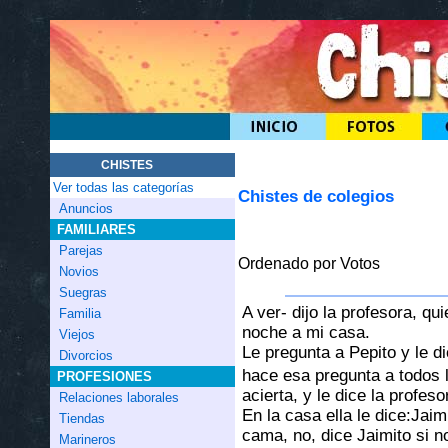
CHISTES
Ver todas las categorías
Chistes de colegios
Anuncios
FAMILIARES
Parejas
Ordenado por Votos
Novios
Suegras
A ver- dijo la profesora, qu
Familia
noche a mi casa.
Viejos
Le pregunta a Pepito y le di
Divorcios
hace esa pregunta a todos lo
PROFESIONES
acierta, y le dice la profes
Relaciones laborales
En la casa ella le dice:Jaim
Tiendas
cama, no, dice Jaimito si n
Marineros