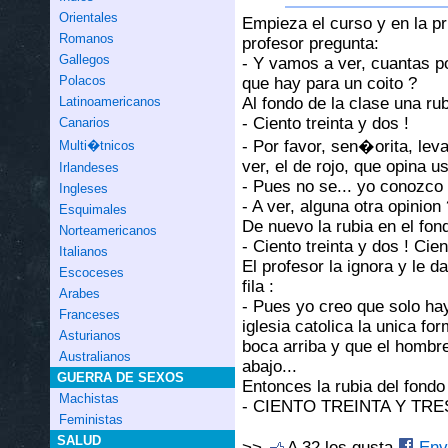
Orientales
Empieza el curso y en la p
Romanos
profesor pregunta:
Gallegos
- Y vamos a ver, cuantas p
Polacos
que hay para un coito ?
Al fondo de la clase una rub
Latinoamericanos
- Ciento treinta y dos !
Canarios
- Por favor, sen�orita, lev
Multi�tnicos
ver, el de rojo, que opina u
Irlandeses
- Pues no se... yo conozco
Ingleses
- A ver, alguna otra opinion 
Esquimales
De nuevo la rubia en el fond
Norteamericanos
- Ciento treinta y dos ! Cien
Italianos
El profesor la ignora y le d
Escoceses
fila :
Arabes
- Pues yo creo que solo ha
Franceses
iglesia catolica la unica fo
Asturianos
boca arriba y que el hombr
Australianos
abajo...
GUERRA DE SEXOS
Entonces la rubia del fondo 
Machistas
- CIENTO TREINTA Y TRES
Feministas
SALUD
>>
A 32 les gusta
Envi