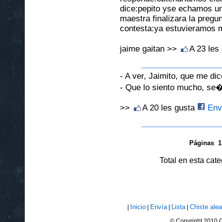
dice:pepito yse echamos un 
maestra finalizara la preg
contesta:ya estuvieramos m
jaime gaitan >>
A 23 les
- A ver, Jaimito, que me di
- Que lo siento mucho, se�o
>>
A 20 les gusta
Envi
Páginas
1
Total en esta cat
Inicio
Envía
Lista
Chiste alea
|
|
|
|
© Copyright 2010 C