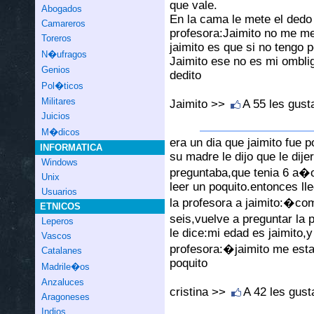
que vale.
Abogados
En la cama le mete el dedo 
Camareros
profesora:Jaimito no me met
Toreros
jaimito es que si no tengo 
N�ufragos
Jaimito ese no es mi omblig
Genios
dedito
Pol�ticos
Militares
Jaimito >>
A 55 les gus
Juicios
M�dicos
era un dia que jaimito fue p
INFORMATICA
su madre le dijo que le dijer
Windows
preguntaba,que tenia 6 a�o
Unix
leer un poquito.entonces lle
Usuarios
la profesora a jaimito:�com
ETNICOS
seis,vuelve a preguntar la 
Leperos
le dice:mi edad es jaimito,y 
Vascos
profesora:�jaimito me esta
Catalanes
poquito
Madrile�os
Anzaluces
cristina >>
A 42 les gus
Aragoneses
Indios