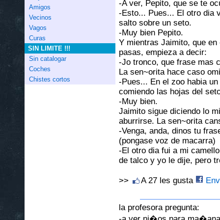
-A ver, Pepito, que se te oc
Amigos
-Esto... Pues... El otro dia v
Vecinos
salto sobre un seto.
Vagos
-Muy bien Pepito.
Curas
Y mientras Jaimito, que en 
SIN LIMITE !!!
pasas, empieza a decir:
Sin catalogar
-Jo tronco, que frase mas 
Coches
La sen~orita hace caso omi
Chistes cortos
-Pues... En el zoo habia un c
comiendo las hojas del seto
-Muy bien.
Jaimito sigue diciendo lo m
aburrirse. La sen~orita can
-Venga, anda, dinos tu fras
(pongase voz de macarra)
-El otro dia fui a mi camel
de talco y yo le dije, pero t
>>
A 27 les gusta
Envi
la profesora pregunta:
-a ver ni�os,para ma�ana 