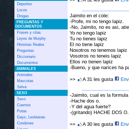
Deportes
Locos
Jaimito en el cole:
Drogas
-Profe, mi no tengo lapiz.
PREGUNTAS Y
DOCUMENTOS
-No, Jaimito, no es asi, ati
Yo no tengo lapiz
Frases y citas
Tu no tienes lapiz
Leyes de Murphy
El no tiene lapiz
Historias Reales
Nosotros no tenemos lapiz
Preguntas
Vosotros no teneis lapiz
Diccionario
Ellos no tienen lapiz
Documentos
-Bueno, y que narices ha p
ANIMALES
Animales
>>
A 31 les gusta
Envi
Mascotas
Selva
SEXO
-Jaimito, cual es la formul
Sexo
-Hache dos o.
Cuernos
-Y del agua fuerte?
Putas
-(gritando) HACHE DOS O.
Gays, Lesbianas
Condones
>>
A 30 les gusta
Envi