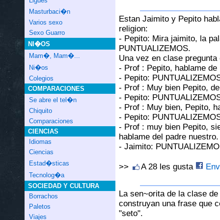
Ligues
Masturbaci�n
Estan Jaimito y Pepito habl
Varios sexo
religion:
Sexo Guarro
- Pepito: Mira jaimito, la p
NI�OS
PUNTUALIZEMOS.
Mam�, Mam�...
Una vez en clase pregunta e
- Prof : Pepito, hablame de l
Ni�os
- Pepito: PUNTUALIZEMOS, 
Colegios
- Prof : Muy bien Pepito, d
COMPARACIONES
- Pepito: PUNTUALIZEMOS,
Se abre el tel�n
- Prof : Muy bien, Pepito, 
Chiquito
- Pepito: PUNTUALIZEMOS, de
Comparaciones
- Prof : muy bien Pepito, si
CIENCIAS
hablame del padre nuestro.
Idiomas
- Jaimito: PUNTUALIZEMOS,
Ciencias
Estad�sticas
>>
A 28 les gusta
Envi
Tecnolog�a
SOCIEDAD Y CULTURA
La sen~orita de la clase d
Borrachos
construyan una frase que c
Paletos
"seto".
Viajes