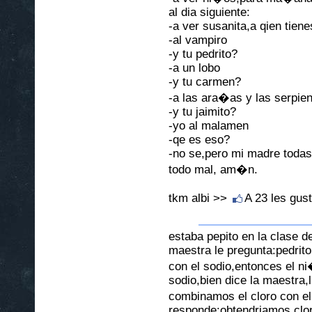
al dia siguiente:
-a ver susanita,a qien tien
-al vampiro
-y tu pedrito?
-a un lobo
-y tu carmen?
-a las ara�as y las serpie
-y tu jaimito?
-yo al malamen
-qe es eso?
-no se,pero mi madre todas 
todo mal, am�n.
tkm albi >>
A 23 les gus
estaba pepito en la clase d
maestra le pregunta:pedrit
con el sodio,entonces el ni
sodio,bien dice la maestra,
combinamos el cloro con el
responde:obtendriamos clor