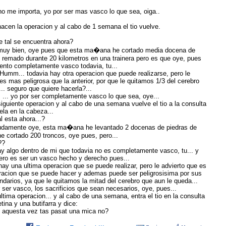
no me importa, yo por ser mas vasco lo que sea, oiga..
hacen la operacion y al cabo de 1 semana el tio vuelve.
e tal se encuentra ahora?
muy bien, oye pues que esta ma�ana he cortado media docena de
e remado durante 20 kilometros en una trainera pero es que oye, pues
ento completamente vasco todavia, tu...
Humm... todavia hay otra operacion que puede realizarse, pero le
es mas peligrosa que la anterior, por que le quitamos 1/3 del cerebro
.. seguro que quiere hacerla?...
 ... yo por ser completamente vasco lo que sea, oye...
iguiente operacion y al cabo de una semana vuelve el tio a la consulta
la en la cabeza...
al esta ahora...?
udamente oye, esta ma�ana he levantado 2 docenas de piedras de
he cortado 200 troncos, oye pues, pero...
??
ay algo dentro de mi que todavia no es completamente vasco, tu... y
iero es ser un vasco hecho y derecho pues...
 hay una ultima operacion que se puede realizar, pero le advierto que es
eracion que se puede hacer y ademas puede ser peligrosisima por sus
darios, ya que le quitamos la mitad del cerebro que aun le queda...
 ser vasco, los sacrificios que sean necesarios, oye, pues...
ltima operacion... y al cabo de una semana, entra el tio en la consulta
tina y una butifarra y dice:
n! aquesta vez tas pasat una mica no?