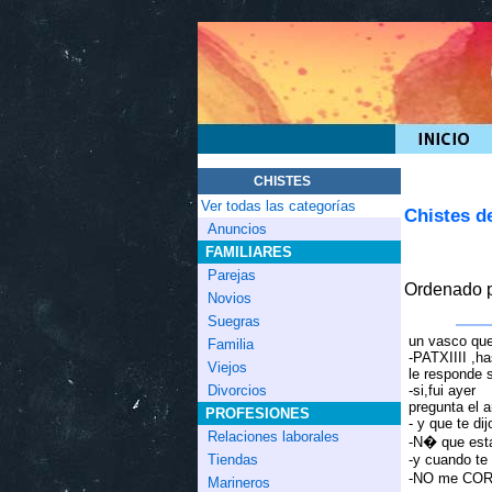
CHISTES
Ver todas las categorías
Chistes d
Anuncios
FAMILIARES
Parejas
Ordenado p
Novios
Suegras
un vasco que 
Familia
-PATXIIII ,ha
Viejos
le responde 
-si,fui ayer
Divorcios
pregunta el 
PROFESIONES
- y que te dij
Relaciones laborales
-N� que esta
-y cuando te
Tiendas
-NO me CO
Marineros