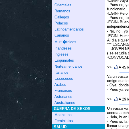
-EGIN- vaya 
- Pues no, y
Orientales
funcionario.
Romanos
-EGIN- Pero t
Gallegos
- Pues no, t
-EGIN- Bueno
Polacos
independenci
Latinoamericanos
- No, no!, yo
Canarios
-EGIN- Hummm
Al dia siguie
Multi�tnicos
*** ESCAND
Irlandeses
__JOVEN NE
( se estudia 
Ingleses
-CONVOCAD
Esquimales
Norteamericanos
>>
A 45 
Italianos
Va un vasco 
Escoceses
amigo que le
Arabes
- Oye, donde
- Pues ya ve
Franceses
Asturianos
>>
A 29 
Australianos
Un vasco va 
GUERRA DE SEXOS
acerca a ech
Machistas
- Hola, buen
Feministas
- Pues si, la
llamar una gr
SALUD