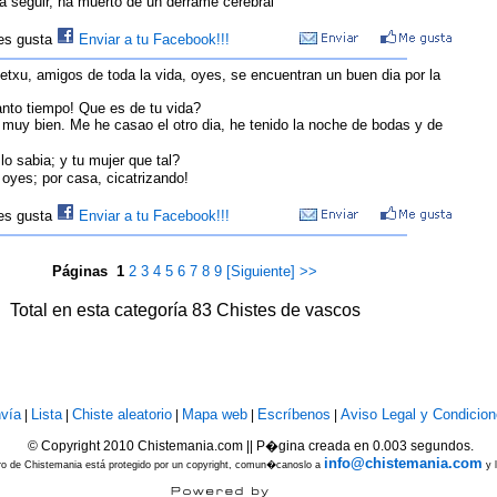
a seguir, ha muerto de un derrame cerebral"
les gusta
Enviar a tu Facebook!!!
etxu, amigos de toda la vida, oyes, se encuentran un buen dia por la
anto tiempo! Que es de tu vida?
 muy bien. Me he casao el otro dia, he tenido la noche de bodas y de
o sabia; y tu mujer que tal?
oyes; por casa, cicatrizando!
les gusta
Enviar a tu Facebook!!!
Páginas
1
2
3
4
5
6
7
8
9
[Siguiente] >>
Total en esta categoría 83 Chistes de vascos
vía
Lista
Chiste aleatorio
Mapa web
Escríbenos
Aviso Legal y Condicio
|
|
|
|
|
© Copyright 2010 Chistemania.com || P�gina creada en 0.003 segundos.
info@chistemania.com
ero de Chistemania está protegido por un copyright, comun�canoslo a
y l