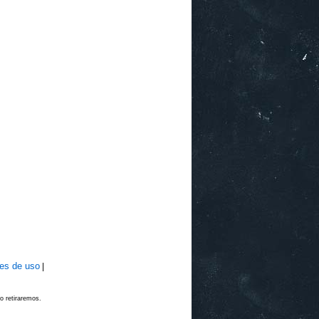
nes de uso
|
o retiraremos.