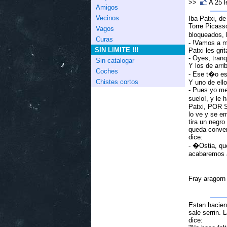
>>
A 25 
Amigos
Vecinos
Iba Patxi, d
Torre Picass
Vagos
bloqueados, 
Curas
- !Vamos a mo
SIN LIMITE !!!
Patxi les grit
- Oyes, tranq
Sin catalogar
Y los de arri
Coches
- Ese t�o e
Chistes cortos
Y uno de ello
- Pues yo me
suelo!, y le 
Patxi, POR S
lo ve y se em
tira un negro
queda convert
dice:
- �Ostia, qu
acabaremos a
Fray aragor
Estan hacien
sale serrin. 
dice: