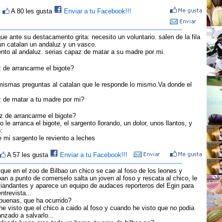
>
A 80 les gusta
Enviar a tu Facebook!!!
ue ante su destacamento grita: necesito un voluntario. salen de la fila
un catalan un andaluz y un vasco.
ento al andaluz. serias capaz de matar a su madre por mi.
z de arrancarme el bigote?
mismas preguntas al catalan que le responde lo mismo.Va donde el
z de matar a tu madre por mi?
z de arrancarme el bigote?
 le arranca el bigote, el sargento llorando, un dolor, unos llantos, y
:
e mi sargento le reviento a leches
A 57 les gusta
Enviar a tu Facebook!!!
que en el zoo de Bilbao un chico se cae al foso de los leones y
n a punto de comerselo salta un joven al foso y rescata al chico, le
 viandantes y aparece un equipo de audaces reporteros del Egin para
ntrevista...
buenas, que ha ocurrido?
e visto que el chico a caido al foso y cuando he visto que no podia
anzado a salvarlo...