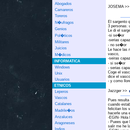
Abogados
JOSEMA >
Camareros
Toreros
El sargento q
N�ufragos
3 personas: 
Genios
Le di el sarg
-si se�or
Pol�ticos
-serias capa
Militares
- no se�or
Juicios
Le hace las 
vasco,
M�dicos
-seiras capa
INFORMATICA
- si se�or
Windows
- serias capa
Coge el vasco
Unix
dice el vasco
Usuarios
- y como llor
ETNICOS
Jazzger >>
Leperos
Vascos
Pues resulta 
Catalanes
cuando estaba
felicitan los
Madrile�os
hacerle una e
Anzaluces
-EGIN- Hola 
- Puees que h
Aragoneses
salir me he l
Indios