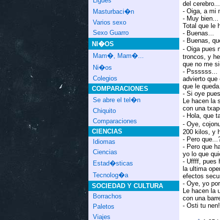
Ligues
del cerebro...
- Oiga, a mi 
Masturbaci�n
- Muy bien...
Varios sexo
Total que le 
Sexo Guarro
- Buenas...
- Buenas, qu
NI�OS
- Oiga pues 
Mam�, Mam�...
troncos, y h
que no me si
Ni�os
- Pssssss... 
Colegios
advierto que 
que le queda.
COMPARACIONES
- Si oye pues
Se abre el tel�n
Le hacen la s
con una txape
Chiquito
- Hola, que t
Comparaciones
- Oye, cojon
CIENCIAS
200 kilos, y 
- Pero que...
Idiomas
- Pero que h
Ciencias
yo lo que qu
- Uffff, pues
Estad�sticas
la ultima op
Tecnolog�a
efectos secun
- Oye, yo por
SOCIEDAD Y CULTURA
Le hacen la u
Borrachos
con una barre
- Osti tu ne
Paletos
Viajes