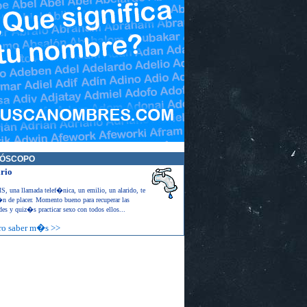
ÓSCOPO
rio
, una llamada telef�nica, un emilio, un alarido, te
�n de placer. Momento bueno para recuperar las
es y quiz�s practicar sexo con todos ellos...
ro saber m�s >>