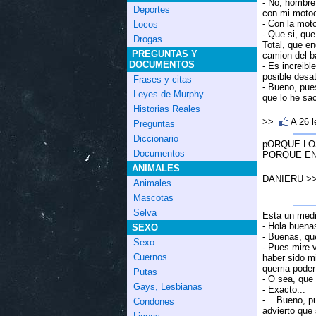
- No, hombre
Deportes
con mi motoc
- Con la mot
Locos
- Que si, que
Drogas
Total, que e
PREGUNTAS Y
camion del ba
DOCUMENTOS
- Es increibl
posible desa
Frases y citas
- Bueno, pues
Leyes de Murphy
que lo he sa
Historias Reales
>>
A 26 
Preguntas
Diccionario
pORQUE LOS
Documentos
PORQUE EN
ANIMALES
DANIERU >
Animales
Mascotas
Selva
Esta un medi
- Hola buena
SEXO
- Buenas, qu
Sexo
- Pues mire 
Cuernos
haber sido m
querria poder
Putas
- O sea, que
Gays, Lesbianas
- Exacto...
-... Bueno, 
Condones
advierto que 