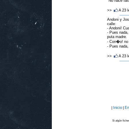
"No hace falt
>>
A 23 
Andoni y Jos
calle:
- Andoni! Cu
- Pues nada,
puta madre.
- Con�o! no l
- Pues nada, 
>>
A 23 
Inicio
En
|
|
Si algún fich