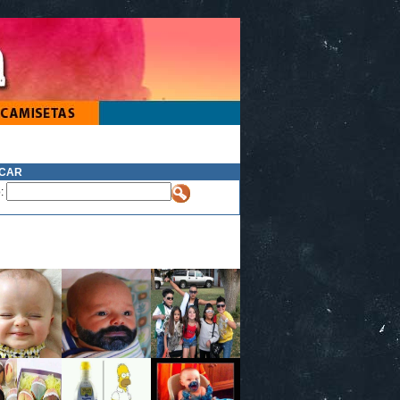
CAR
o: