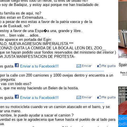
desde luego eres todo un heroe, tu eres de bilbao no?
o soy de Badajoz, y estoy aqui porque me han trasladado de
u familia es de aqui, no?
odos estan en Extremadura...
 a pesar de eso estas a favor de la patria vasca y de la
a de Euskadi, no?
 estoy a favor de una Espa�a una, grande y libre..
... bien vale.... adios..
nte aparece en portada del Egin:
ALO, NUEVA AGRESION IMPERIALISTA ***
ONAZI QUITA LA COMIDA DE LA BOCA AL LEON DEL ZOO__
que se hayan podido usar fondos reservados del ministerio del interior )
A JUSTA MANIFESTACION DE PROTESTA-
les gusta
Enviar a tu Facebook!!!
por la calle con 200 camiones y 1000 ovejas dentro y encuentra a un
 pregunta:
 vas con todo eso?
s, que me estoy haciendo un Belen de la hostia.
les gusta
Enviar a tu Facebook!!!
en su motocicleta cuando ve un camion atascado en el barro, y se
ar una mano.
 hombre, le puedo ayudar a sacar el camion ?
 verdad es que le agradeceria que fuese hasta el pueblo de al lado para
ua.