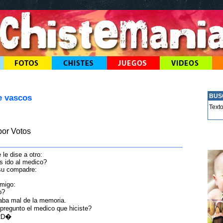
e vascos
BUS
Text
or Votos
le dise a otro:
s ido al medico?
su compadre:
amigo:
o?
ba mal de la memoria.
 pregunto el medico que hiciste?
RD�