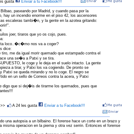
les gusta
Enviar a tu Facebook!!!
e Bilbao, paseando por Madrid, y cuando pasa por la
o, hay un incendio enorme en el piso 42, los ascensores
las escaleras tambi�n, y la gente en la azotea gritando:
rir!".
a:
uilos joer, tiraros que yo os cojo, pues.
ba:
sta loco..�c�mo nos va a coger?
s dice:
 tiro, me da igual morir quemado que estampado contra el
hace una se�a a Patxi y se tira.
UPUESTO, le coge y le deja en el suelo intacto. La gente
pieza a tirar, y Patxi los va cogiendo. De pronto se
 y Patxi se queda mirando y no lo coge. El negro se
ido en un sello de Correos contra la acera, y Patxi
e digo que si dej�is de tirarme los quemados, pues que
ntes!!!
n >>
A 24 les gusta
Enviar a tu Facebook!!!
do una autopsia a un bilbaino. El forense hace un corte en un brazo y
La misma operacion en la pierna y otra vez serrin. Entonces el forense