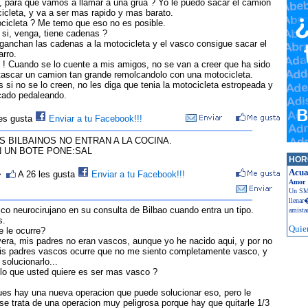
, para que vamos a llamar a una grua ? Yo le puedo sacar el camion
icleta, y va a ser mas rapido y mas barato.
ocicleta ? Me temo que eso no es posible.
 si, venga, tiene cadenas ?
nganchan las cadenas a la motocicleta y el vasco consigue sacar el
rro.
e ! Cuando se lo cuente a mis amigos, no se van a creer que ha sido
tascar un camion tan grande remolcandolo con una motocicleta.
 si no se lo creen, no les diga que tenia la motocicleta estropeada y
cado pedaleando.
les gusta
Enviar a tu Facebook!!!
 BILBAINOS NO ENTRAN A LA COCINA.
 UN BOTE PONE:SAL
HOR
Acua
>
A 26 les gusta
Enviar a tu Facebook!!!
Amor
Un SMS
llenar
co neurocirujano en su consulta de Bilbao cuando entra un tipo.
amistad
s.
Quie
e le ocurre?
vera, mis padres no eran vascos, aunque yo he nacido aqui, y por no
is padres vascos ocurre que no me siento completamente vasco, y
 solucionarlo...
 lo que usted quiere es ser mas vasco ?
pues hay una nueva operacion que puede solucionar eso, pero le
se trata de una operacion muy peligrosa porque hay que quitarle 1/3